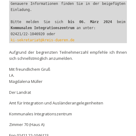
Genauere Informationen finden Sie in der beigefügten 
Einladung.
Bitte melden Sie sich 
bis 06. März 2024
 beim 
Kommunalen Integrationszentrum
 an unter: 
02421/22-1046920 oder 
ki-sekretariat@kreis-dueren.de
Aufgrund der begrenzten Teilnehmerzahl empfehle ich Ihnen
sich schnellstmöglich anzumelden.
Mit freundlichem Gruß
I.A.
Magdalena Müller
Der Landrat
Amt für Integration und Ausländerangelegenheiten
Kommunales Integrationszentrum
Zimmer 70 (Haus A)
Fon 02421.22-1046123