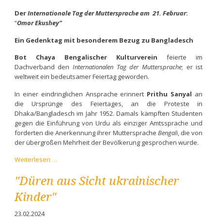
Der
Internationale Tag der Muttersprache
am 21. Februar
:
“
Omor Ekushey”
Ein Gedenktag mit besonderem Bezug zu Bangladesch
Bot Chaya Bengalischer Kulturverein
feierte im
Dachverband den
Internationalen Tag der Muttersprache
; er ist
weltweit ein bedeutsamer Feiertag geworden.
In einer eindringlichen Ansprache erinnert
Prithu Sanyal
an
die Ursprünge des Feiertages, an die Proteste in
Dhaka/Bangladesch im Jahr 1952. Damals kämpften Studenten
gegen die Einführung von Urdu als einziger Amtssprache und
forderten die Anerkennung ihrer Muttersprache
Bengali
, die von
der übergroßen Mehrheit der Bevölkerung gesprochen wurde.
Der
Weiterlesen …
Internationale
Tag
"Düren aus Sicht ukrainischer
der
Kinder"
Muttersprache
am
23.02.2024