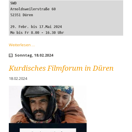
SWD
Arnoldsweilerstraße 60
52351 Düren
29. Febr. bis 17.Mai 2024
Mo bis Fr 8.00 - 16.30 Uhr
"Düren
Weiterlesen …
aus
Sonntag,
18.02.2024
Sicht
ukrainischer
Kurdisches Filmforum in Düren
Kinder"
18.02.2024