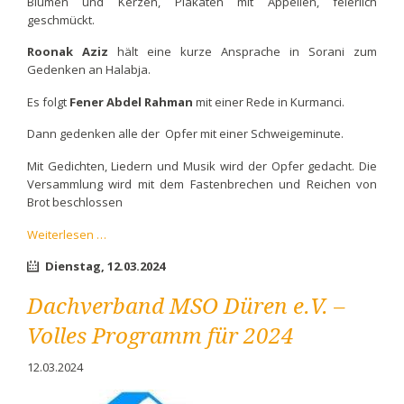
Blumen und Kerzen, Plakaten mit Appellen, feierlich
geschmückt.
Roonak Aziz
hält eine kurze Ansprache in Sorani zum
Gedenken an Halabja.
Es folgt
Fener Abdel Rahman
mit einer Rede in Kurmanci.
Dann gedenken alle der Opfer mit einer Schweigeminute.
Mit Gedichten, Liedern und Musik wird der Opfer gedacht. Die
Versammlung wird mit dem Fastenbrechen und Reichen von
Brot beschlossen
Kurzbericht
Weiterlesen …
zur
Dienstag,
12.03.2024
Gedenkfeier
Halabja
Dachverband MSO Düren e.V. –
Volles Programm für 2024
12.03.2024