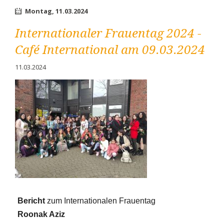
MSO
Montag,
11.03.2024
Düren
e.V.
Internationaler Frauentag 2024 -
–
Volles
Café International am 09.03.2024
Programm
für
11.03.2024
2024
Bericht
 zum Internationalen Frauentag 
Roonak Aziz