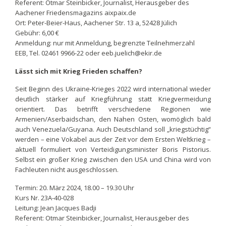
Referent: Otmar Steinbicker, Journalist, Herausgeber des
Aachener Friedensmagazins aixpaix.de
Ort: Peter-Beier-Haus, Aachener Str. 13 a, 52428 Jülich
Gebühr: 6,00 €
Anmeldung: nur mit Anmeldung, begrenzte Teilnehmerzahl
EEB, Tel. 02461 9966-22 oder eeb.juelich@ekir.de
Lässt sich mit Krieg Frieden schaffen?
Seit Beginn des Ukraine-Krieges 2022 wird international wieder
deutlich stärker auf Kriegführung statt Kriegvermeidung
orientiert. Das betrifft verschiedene Regionen wie
Armenien/Aserbaidschan, den Nahen Osten, womöglich bald
auch Venezuela/Guyana. Auch Deutschland soll „kriegstüchtig“
werden – eine Vokabel aus der Zeit vor dem Ersten Weltkrieg –
aktuell formuliert von Verteidigungsminister Boris Pistorius.
Selbst ein großer Krieg zwischen den USA und China wird von
Fachleuten nicht ausgeschlossen.
Termin: 20. März 2024, 18.00 – 19.30 Uhr
Kurs Nr. 23A-40-028
Leitung: Jean Jacques Badji
Referent: Otmar Steinbicker, Journalist, Herausgeber des