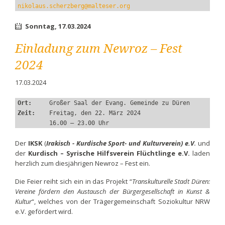
nikolaus.scherzberg@malteser.org
Sonntag,
17.03.2024
Einladung zum Newroz – Fest
2024
17.03.2024
Ort:     
Großer Saal der Evang. Gemeinde zu Düren
Zeit:    
Freitag, den 22. März 2024
         16.00 – 23.00 Uhr
Der
IKSK
(
Irakisch - Kurdische Sport- und Kulturverein) e.V
.
und
der
Kurdisch – Syrische Hilfsverein Flüchtlinge e.V.
laden
herzlich zum diesjährigen Newroz – Fest ein.
Die Feier reiht sich ein in das Projekt “
Transkulturelle Stadt Düren:
Vereine fördern den Austausch der Bürgergesellschaft in Kunst &
Kultur
“, welches von der Trägergemeinschaft Soziokultur NRW
e.V. gefördert wird.