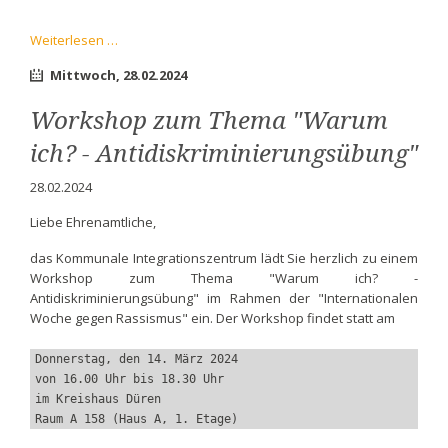
Internationaler
Weiterlesen …
Frauentag
Mittwoch,
28.02.2024
2024
-
Workshop zum Thema "Warum
Café
International
ich? - Antidiskriminierungsübung"
am
09.03.2024
28.02.2024
Liebe Ehrenamtliche,
das Kommunale Integrationszentrum lädt Sie herzlich zu einem
Workshop zum Thema "Warum ich? -
Antidiskriminierungsübung" im Rahmen der "Internationalen
Woche gegen Rassismus" ein. Der Workshop findet statt am
Donnerstag, den 14. März 2024 
von 16.00 Uhr bis 18.30 Uhr
im Kreishaus Düren
Raum A 158 (Haus A, 1. Etage)