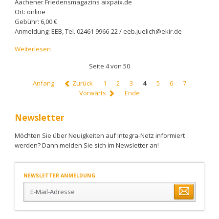
Aachener Friedensmagazins aixpaix.de
Ort: online
Gebühr: 6,00 €
Anmeldung: EEB, Tel. 02461 9966-22 / eeb.juelich@ekir.de
Angebote
Weiterlesen …
der
Seite 4 von 50
Ev.
Erwachsenenbildung
Anfang
Zurück
1
2
3
4
5
6
7
im
Vorwärts
Ende
Kirchenkreis
Jülich
Newsletter
im
1.
Möchten Sie über Neuigkeiten auf Integra-Netz informiert
Hj.
werden? Dann melden Sie sich im Newsletter an!
2024
NEWSLETTER ANMELDUNG
E-
Mail-
Adresse