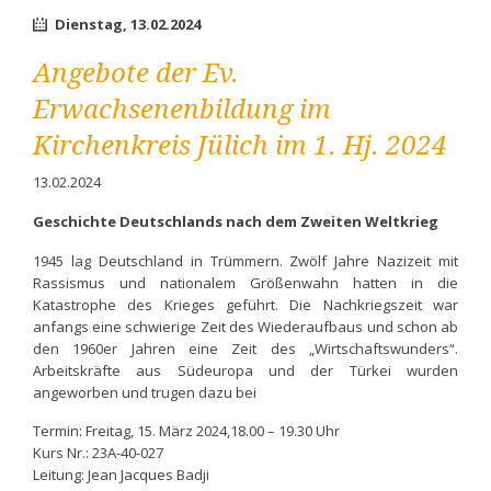
Filmforum
Dienstag,
13.02.2024
in
Düren
Angebote der Ev.
Erwachsenenbildung im
Kirchenkreis Jülich im 1. Hj. 2024
13.02.2024
Geschichte Deutschlands nach dem Zweiten Weltkrieg
1945 lag Deutschland in Trümmern. Zwölf Jahre Nazizeit mit
Rassismus und nationalem Größenwahn hatten in die
Katastrophe des Krieges geführt. Die Nachkriegszeit war
anfangs eine schwierige Zeit des Wiederaufbaus und schon ab
den 1960er Jahren eine Zeit des „Wirtschaftswunders“.
Arbeitskräfte aus Südeuropa und der Türkei wurden
angeworben und trugen dazu bei
Termin: Freitag, 15. März 2024,18.00 – 19.30 Uhr
Kurs Nr.: 23A-40-027
Leitung: Jean Jacques Badji