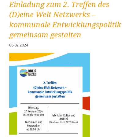
Einladung zum 2. Treffen des
der
Migrationsgesellschaft
(D)eine Welt Netzwerks –
des
Kreises
kommunale Entwicklungspolitik
Düren“
gemeinsam gestalten
06.02.2024