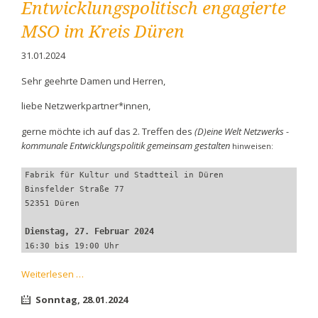
Entwicklungspolitisch engagierte
des
(D)eine
MSO im Kreis Düren
Welt
Netzwerks
31.01.2024
–
kommunale
Sehr geehrte Damen und Herren,
Entwicklungspolitik
liebe Netzwerkpartner*innen,
gemeinsam
gestalten
gerne möchte ich auf das 2. Treffen des
(D)eine Welt Netzwerks -
kommunale Entwicklungspolitik gemeinsam gestalten
hinweisen:
Fabrik für Kultur und Stadtteil in Düren
Binsfelder Straße 77
52351 Düren
Dienstag, 27. Februar 2024
16:30 bis 19:00 Uhr
Entwicklungspolitisch
Weiterlesen …
engagierte
Sonntag,
28.01.2024
MSO
im