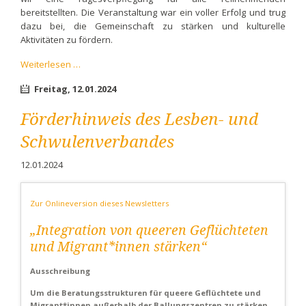
bereitstellten. Die Veranstaltung war ein voller Erfolg und trug
dazu bei, die Gemeinschaft zu stärken und kulturelle
Aktivitäten zu fördern.
IKSK
Weiterlesen …
e.V.
Freitag,
12.01.2024
-
Theaterübung
Förderhinweis des Lesben- und
Schwulenverbandes
12.01.2024
Zur Onlineversion dieses Newsletters
„Integration von queeren Geflüchteten
und Migrant*innen stärken“
Ausschreibung
Um die Beratungsstrukturen für queere Geflüchtete und
Migrant*innen außerhalb der Ballungszentren zu stärken,