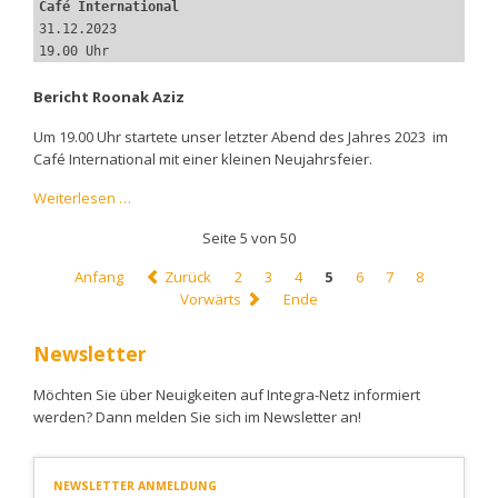
Café International
31.12.2023
19.00 Uhr
Bericht Roonak Aziz
Um 19.00 Uhr startete unser letzter Abend des Jahres 2023 im
Café International mit einer kleinen Neujahrsfeier.
IKSK
Weiterlesen …
e.V.
Seite 5 von 50
begrüßt
das
Anfang
Zurück
2
3
4
5
6
7
8
NEUE
Vorwärts
Ende
JAHR
2024
Newsletter
Möchten Sie über Neuigkeiten auf Integra-Netz informiert
werden? Dann melden Sie sich im Newsletter an!
NEWSLETTER ANMELDUNG