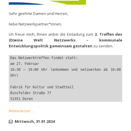
Sehr geehrte Damen und Herren,
liebe Netzwerkpartner*innen,
ich freue mich, Ihnen anbei die Einladung zum
2. Treffen des
(D)eine Welt Netzwerks – kommunale
Entwicklungspolitik gemeinsam gestalten
zu senden.
Das Netzwerktreffen findet statt:
am 27. Februar
16:30 – 19:00 Uhr (ankommen und netzwerken ab 16:00 
Uhr) 
Fabrik für Kultur und Stadtteil 
Binsfelder Straße 77
52351 Düren
Einladung
Weiterlesen …
zum
Mittwoch,
31.01.2024
2.
Treffen