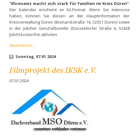
"Ehrenamt macht sich stark für Familien im Kreis Düren“
.
Der Kalender erscheint im A3-Format. Wenn Sie Interesse
haben, können Sie diesen an der Hauptinformation der
Kreisverwaltung Düren (Bismarckstraße 16, 52351 Düren) sowie
in der Jülicher Geschäftsstelle (Düsseldorfer Straße 6, 52428
Jülich) kostenfrei abholen.
Familienplaner
Weiterlesen …
2024
Sonntag,
07.01.2024
und
interreligiöser
Filmprojekt des IKSK e.V.
Kalender
2024
07.01.2024