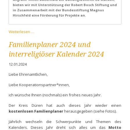
bieten wir mit Unterstützung der Robert Bosch Stiftung und
in Zusammenarbeit mit der Bundesstiftung Magnus
Hirschfeld eine Förderung für Projekte an.
Förderhinweis
Weiterlesen …
des
Lesben-
Familienplaner 2024 und
und
interreligiöser Kalender 2024
Schwulenverbandes
12.01.2024
Liebe Ehrenamtlichen,
Liebe Kooperationspartner*innen,
ich wünsche Ihnen (nochmals) ein frohes neues Jahr.
Der Kreis Düren hat auch dieses Jahr wieder einen
kostenlosen Familienplaner
herausgegeben (siehe Fotos).
Jährlich wechseln die Schwerpunkte und Themen des
Kalenders. Dieses Jahr dreht sich alles um das
Motto