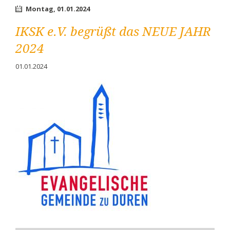
des
Montag,
01.01.2024
IKSK
e.V.
IKSK e.V. begrüßt das NEUE JAHR
2024
01.01.2024