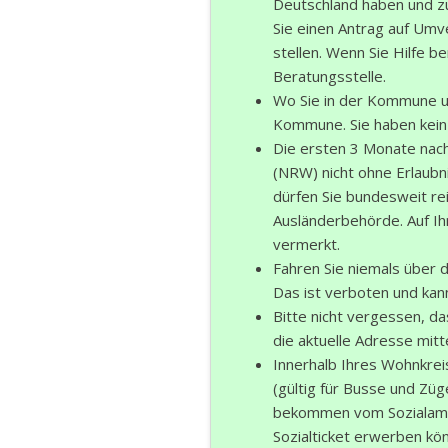
Deutschland haben und z
Ban
Sie einen Antrag auf Umve
Rund
stellen. Wenn Sie Hilfe be
Beratungsstelle.
Sch
Wo Sie in der Kommune un
Vert
Kommune. Sie haben kein
Stra
Die ersten 3 Monate nach 
Freiz
(NRW) nicht ohne Erlaubn
dürfen Sie bundesweit re
Wich
Ausländerbehörde. Auf I
vermerkt.
Fahren Sie niemals über 
Das ist verboten und kann
Bitte nicht vergessen, 
die aktuelle Adresse mitte
Innerhalb Ihres Wohnkreis
(gültig für Busse und Zü
bekommen vom Sozialamt 
Sozialticket erwerben kö