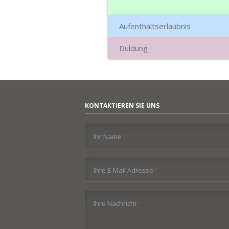
Aufenthaltserlaubnis
Duldung
KONTAKTIEREN SIE UNS
Pflichtfeld
Ihr Name
*
Pflichtfeld
Ihre E-Mail Adresse
*
Pflichtfeld
Ihre Nachricht
*