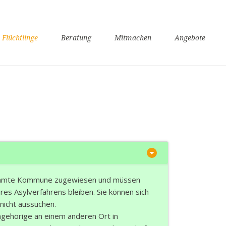
n
 Flüchtlinge
Beratung
Mitmachen
Angebote
ngen
verfahren
nsunterhaltssicherung
it
undheit
zügigkeit
achkurse
er / Schule
angerschaft und Geburt
timmte Kommune zugewiesen und müssen
liennachzug
res Asylverfahrens bleiben. Sie können sich
nicht aussuchen.
pflicht
gehörige an einem anderen Ort in
willige Rückkehr