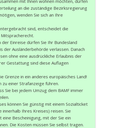
usammen mit Ihnen wohnen möchten, dürfen
k
rteilung an die zuständige Bezirksregierung
funkbeitrag
nötigen, wenden Sie sich an Ihre
ulden
tergebracht sind, entscheidet die
räge
 Mitspracherecht.
fen
der Einreise dürfen Sie Ihr Bundesland
eit
is der Ausländerbehörde verlassen. Danach
isen ohne eine ausdrückliche Erlaubnis der
tige Adressen
hrer Gestattung sind diese Auflagen
die Grenze in ein anderes europäisches Land!
 zu einer Strafanzeige führen.
dass Sie bei jedem Umzug dem BAMF immer
ilen.
es können Sie günstig mit einem Sozialticket
ge innerhalb Ihres Kreises) reisen. Sie
eine Bescheinigung, mit der Sie ein
nnen. Die Kosten müssen Sie selbst tragen.