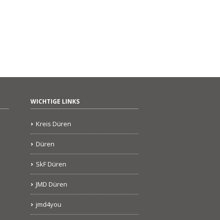
WICHTIGE LINKS
Kreis Düren
Düren
SkF Düren
JMD Düren
jmd4you