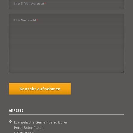
Pflichtfeld
Ihre E-Mail Adresse
*
Pflichtfeld
Ihre Nachricht
*
Kontakt aufnehmen
ADRESSE
Evangelische Gemeinde zu Düren
Peter Beier Platz 1
52349 Düren