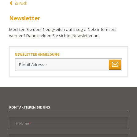
Zurück
Newsletter
Möchten Sie über Neuigkeiten auf Integra-Netz informiert
werden? Dann melden Sie sich im Newsletter an!
NEWSLETTER ANMELDUNG
E-
Mail-
Adresse
KONTAKTIEREN SIE UNS
Pflichtfeld
Ihr Name
*