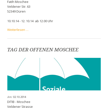
Fatih Moschee
Veldener Str. 63
52349 Düren
10.10.14 - 12. 10.14 ab 12.00 Uhr
Kermes
Weiterlesen …
in
der
Fatih
Moschee
TAG DER OFFENEN MOSCHEE
02.10.2014
Am:
DITIB - Moschee
Veldener Strasse