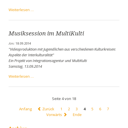
Verrücktes
Weiterlesen …
Blut
Musiksession im MultiKulti
18.09.2014
Am:
"Videoproduktion mit Jugendlichen aus verschiedenen Kulturkreisen:
Aspekte der Interkulturalität"
Ein Projekt von Integrationsagentur und MultiKulti
Samstag, 13.09.2014
Musiksession
Weiterlesen …
im
MultiKulti
Seite 4 von 18
Anfang
Zurück
1
2
3
4
5
6
7
Vorwärts
Ende