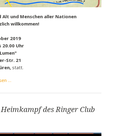
d Alt und Menschen aller Nationen
zlich willkommen!
ber 2019
s 20.00 Uhr
 Lumen"
ler-Str. 21
üren,
statt.
Kinoveranstaltung:
sen …
Willkommen
bei
den
n Heimkampf des Ringer Club
Hartmanns