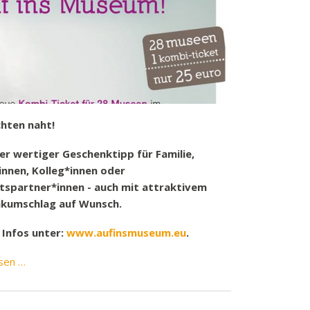
hten naht!
er wertiger Geschenktipp für Familie,
innen, Kolleg*innen oder
tspartner*innen - auch mit attraktivem
kumschlag auf Wunsch.
 Infos unter:
www.aufinsmuseum.eu
.
Geschenktipp
sen …
für
Familie,