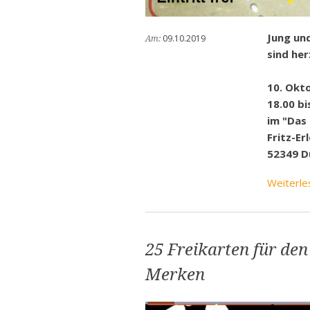
Jung un
09.10.2019
Am:
sind her
10.
Okto
18.00 bi
im "Das
Fritz-Er
52349 D
Weiterle
25 Freikarten für de
Merken