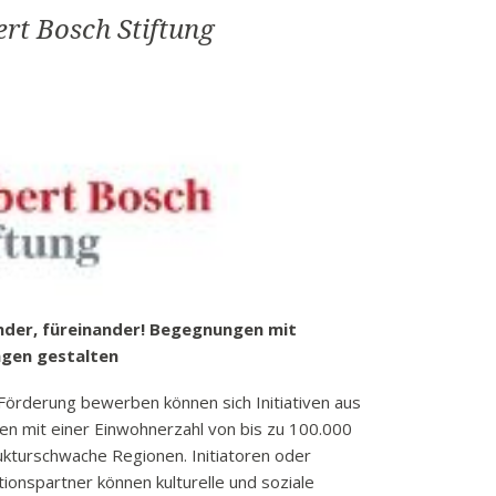
Freund*innen,
ert Bosch Stiftung
Kolleg*innen
oder
Geschäftspartner*innen
nder, füreinander! Begegnungen mit
ngen gestalten
 Förderung bewerben können sich Initiativen aus
 mit einer Einwohnerzahl von bis zu 100.000
ukturschwache Regionen. Initiatoren oder
ionspartner können kulturelle und soziale