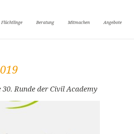
n
 Flüchtlinge
Beratung
Mitmachen
Angebote
ngen
verfahren
nsunterhaltssicherung
it
2019
undheit
zügigkeit
achkurse
e 30. Runde der Civil Academy
er / Schule
angerschaft und Geburt
liennachzug
pflicht
willige Rückkehr