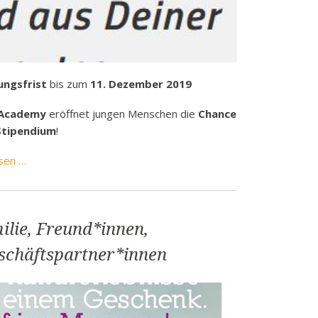
k
funkbeitrag
ulden
räge
ngsfrist
bis zum
11. Dezember 2019
fen
 Academy
eröffnet jungen Menschen die
Chance
eit
 Stipendium
!
tige Adressen
Ausschreibung
sen …
für
die
30.
ilie, Freund*innen,
Runde
der
schäftspartner*innen
Civil
Academy