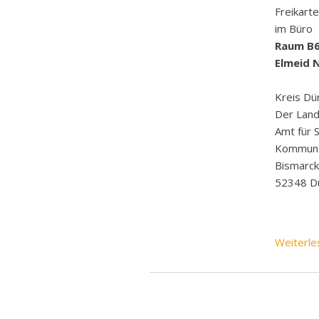
Freikart
im Büro
Raum B
Elmeid 
Kreis Dü
Der Land
Amt für S
Kommuna
Bismarc
52348 D
Weiterle