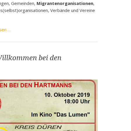
ungen, Gemeinden,
Migrantenorganisationen
,
ngs(selbst)organisationen, Verbände und Vereine
Fördermittel
sen …
der
Robert
Bosch
Willkommen bei den
Stiftung