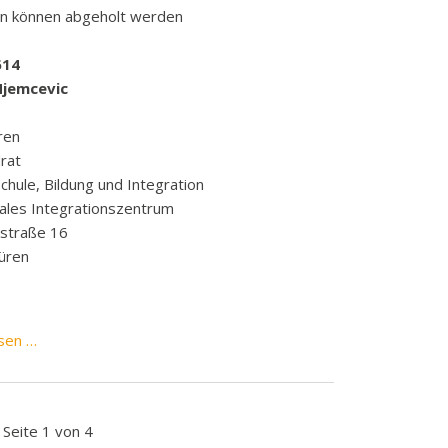
en können abgeholt werden
614
Njemcevic
ren
rat
chule, Bildung und Integration
les Integrationszentrum
kstraße 16
üren
25
sen …
Freikarten
für
den
Seite 1 von 4
Heimkampf