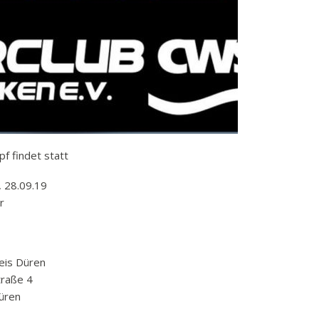
f findet statt
 28.09.19
r
eis Düren
raße 4
üren