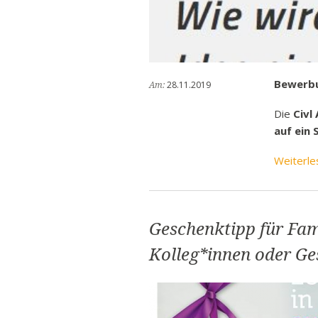
Ban
Rund
Sch
Vert
Bewerbu
28.11.2019
Am:
Stra
Die
Civl
Freiz
auf ein
Wich
Weiterle
Geschenktipp für Fam
Kolleg*innen oder Ge