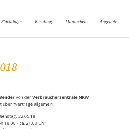
n
 Flüchtlinge
Beratung
Mitmachen
Angebote
ngen
verfahren
nsunterhaltssicherung
it
2018
undheit
zügigkeit
achkurse
er / Schule
 Bender
von der
Verbraucherzentrale NRW
angerschaft und Geburt
rt über "Verträge allgemein"
liennachzug
enstag, 22.05.18
pflicht
00 - ca. 21.00 Uhr
willige Rückkehr