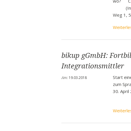
wo? Caf
Ban
(Innenh
Weg 1, 
Rund
Sch
Weiterle
Vert
Stra
Freiz
bikup gGmbH: Fortbi
Wich
Integrationsmittler
Start ein
19.03.2018
Am:
zum Spra
30. April
Weiterle