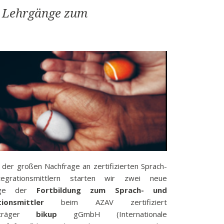
zum
e Lehrgänge zum
Sprach-
und
Integrationsmittler
 der großen Nachfrage an zertifizierten Sprach-
egrationsmittlern starten wir zwei neue
änge der
Fortbildung zum Sprach- und
tionsmittler
beim AZAV zertifiziert
gsträger
bikup
gGmbH (Internationale