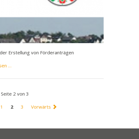
i der Erstellung von Förderanträgen
NEUE
sen …
INFO
Broschüre
für
Seite 2 von 3
MSO
1
2
3
Vorwärts