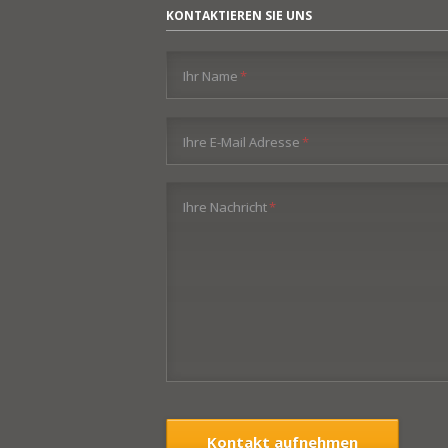
KONTAKTIEREN SIE UNS
Pflichtfeld
Ihr Name
*
Pflichtfeld
Ihre E-Mail Adresse
*
Pflichtfeld
Ihre Nachricht
*
Kontakt aufnehmen