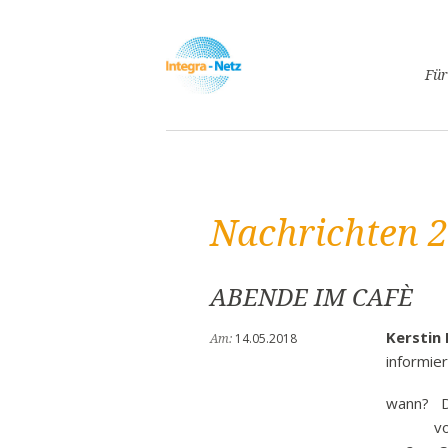
Navigatio
Für
überspri
Asyl
Lebe
Arbe
Nachrichten 
Ges
Frei
Spr
ABENDE IM CAFÈ
Kind
Kerstin
14.05.2018
Am:
Schw
informie
Fami
wann? Di
Pass
von 18.
Frei