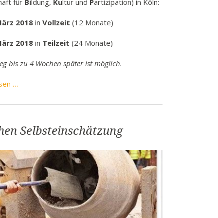
haft für
Bi
ldung,
Ku
ltur und
P
artizipation) in Köln:
März 2018
in
Vollzeit
(12 Monate)
März 2018
in
Teilzeit
(24 Monate)
ieg bis zu 4 Wochen später ist möglich.
bikup
sen …
gGmbH:
2
neue
chen Selbsteinschätzung
Lehrgänge
zum
Integrationsmittler