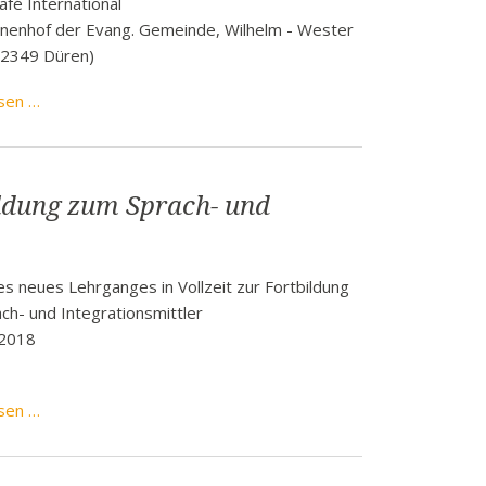
é International
k
of der Evang. Gemeinde, Wilhelm - Wester
52349 Düren)
funkbeitrag
ulden
ABENDE
sen …
räge
IM
CAFÈ
fen
eit
ldung zum Sprach- und
tige Adressen
es neues Lehrganges in Vollzeit zur Fortbildung
ch- und Integrationsmittler
 2018
bikup
sen …
gGmbH:
Fortbildung