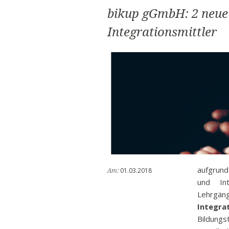
bikup gGmbH: 2 neu
Abonnieren
Integrationsmittler
aufgrund
01.03.2018
Am:
und Int
Lehrg
Integra
Bildun