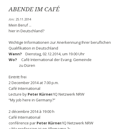
ABENDE IM CAFÉ
25.11.2014
Am:
Mein Beruf ...
hier in Deutschland?
Wichtige Informationen zur Anerkennung Ihrer beruflichen
Qualifikation in Deutschland
Wann?
Dienstag, 02.12.2014, um 19.00 Uhr
Wo?
Café International der Evang. Gemeinde
zu Düren
Eintritt frei
2 December 2014 at 7.00 p.m.
Café International
Lecture by
Peter Kürner
/IQ Netzwerk NRW
“My job here in Germany?”
2 décembre 2014 à 19:00 h
Café International
conférence par
Peter Kürner
/IQ Netzwerk NRW
« Ma profession ici en Allemagne ?»