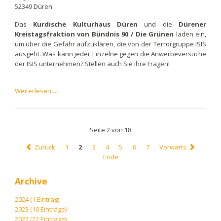
52349 Düren
Das
Kurdische Kulturhaus Düren
und die
Dürener
Kreistagsfraktion von Bündnis 90 / Die Grünen
laden ein,
um über die Gefahr aufzuklären, die von der Terrorgruppe ISIS
ausgeht. Was kann jeder Einzelne gegen die Anwerbeversuche
der ISIS unternehmen? Stellen auch Sie ihre Fragen!
Die
Weiterlesen …
verlorene
Jugend.
Was
Seite 2 von 18
will
die
Zurück
1
2
3
4
5
6
7
Vorwärts
ISIS?
Ende
Archive
2024 (1 Eintrag)
2023 (10 Einträge)
2022 (22 Einträge)