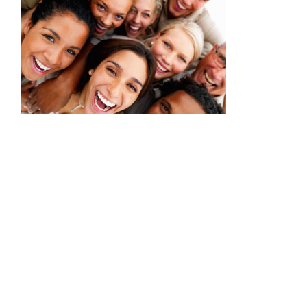
Trabzonspor Fan und Kulturverein e. V.
Adresse&Treffpunkt
: Neue Jülicher Str. 38, 52353
Düren
Gründungsdatum
: 2004