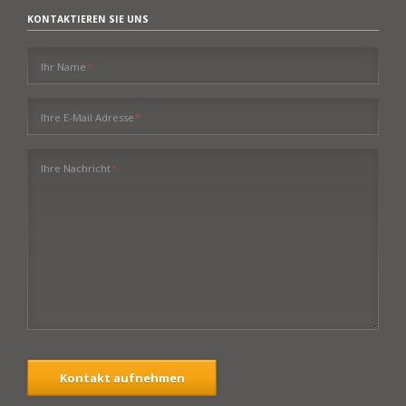
KONTAKTIEREN SIE UNS
Pflichtfeld
Ihr Name
*
Pflichtfeld
Ihre E-Mail Adresse
*
Pflichtfeld
Ihre Nachricht
*
Kontakt aufnehmen