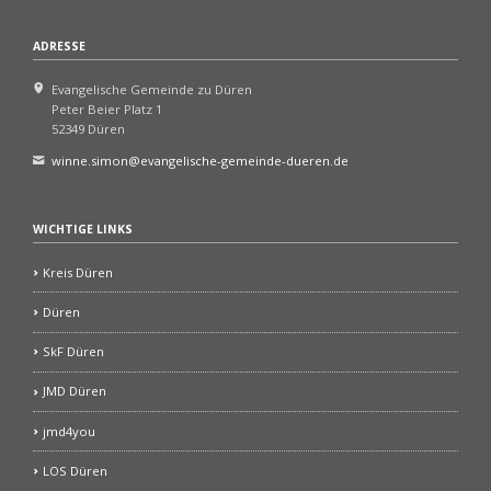
ADRESSE
Evangelische Gemeinde zu Düren
Peter Beier Platz 1
52349 Düren
winne.simon@evangelische-gemeinde-dueren.de
WICHTIGE LINKS
Kreis Düren
Düren
SkF Düren
JMD Düren
jmd4you
LOS Düren