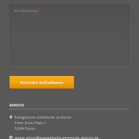
Pflichtfeld
Ihre Nachricht
*
Kontakt aufnehmen
ADRESSE
Evangelische Gemeinde zu Düren
Peter Beier Platz 1
52349 Düren
winne.simon@evangelische-gemeinde-dueren.de