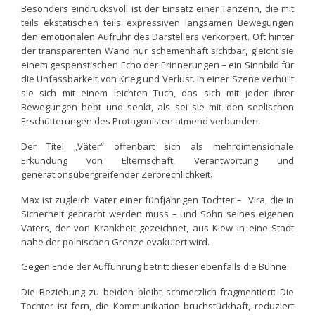
Besonders eindrucksvoll ist der Einsatz einer Tänzerin, die mit
teils ekstatischen teils expressiven langsamen Bewegungen
den emotionalen Aufruhr des Darstellers verkörpert. Oft hinter
der transparenten Wand nur schemenhaft sichtbar, gleicht sie
einem gespenstischen Echo der Erinnerungen – ein Sinnbild für
die Unfassbarkeit von Krieg und Verlust. In einer Szene verhüllt
sie sich mit einem leichten Tuch, das sich mit jeder ihrer
Bewegungen hebt und senkt, als sei sie mit den seelischen
Erschütterungen des Protagonisten atmend verbunden.
Der Titel „Väter“ offenbart sich als mehrdimensionale
Erkundung von Elternschaft, Verantwortung und
generationsübergreifender Zerbrechlichkeit.
Max ist zugleich Vater einer fünfjährigen Tochter – Vira, die in
Sicherheit gebracht werden muss – und Sohn seines eigenen
Vaters, der von Krankheit gezeichnet, aus Kiew in eine Stadt
nahe der polnischen Grenze evakuiert wird.
Gegen Ende der Aufführung betritt dieser ebenfalls die Bühne.
Die Beziehung zu beiden bleibt schmerzlich fragmentiert: Die
Tochter ist fern, die Kommunikation bruchstückhaft, reduziert