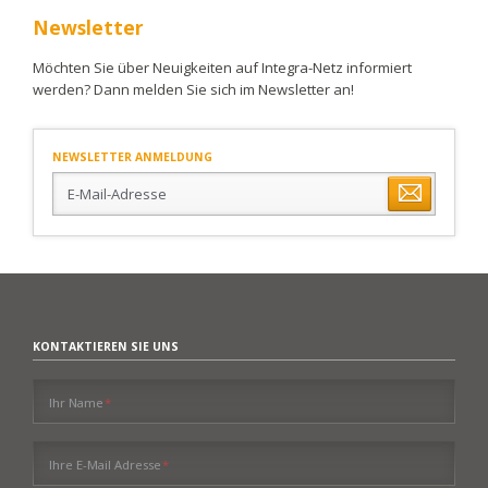
Newsletter
Möchten Sie über Neuigkeiten auf Integra-Netz informiert
werden? Dann melden Sie sich im Newsletter an!
NEWSLETTER ANMELDUNG
E-
Mail-
Adresse
KONTAKTIEREN SIE UNS
Pflichtfeld
Ihr Name
*
Pflichtfeld
Ihre E-Mail Adresse
*