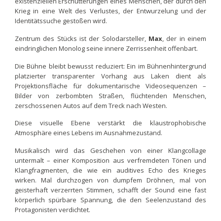
existenziellen Erschütterungen eines Menschen, der durch den
Krieg in eine Welt des Verlustes, der Entwurzelung und der
Identitätssuche gestoßen wird.
Zentrum des Stücks ist der Solodarsteller,
Max
, der in einem
eindringlichen Monolog seine innere Zerrissenheit offenbart.
Die Bühne bleibt bewusst reduziert: Ein im Bühnenhintergrund
platzierter transparenter Vorhang aus Laken dient als
Projektionsfläche für dokumentarische Videosequenzen –
Bilder von zerbombten Straßen, flüchtenden Menschen,
zerschossenen Autos auf dem Treck nach Westen.
Diese visuelle Ebene verstärkt die klaustrophobische
Atmosphäre eines Lebens im Ausnahmezustand.
Musikalisch wird das Geschehen von einer Klangcollage
untermalt – einer Komposition aus verfremdeten Tönen und
Klangfragmenten, die wie ein auditives Echo des Krieges
wirken. Mal durchzogen von dumpfem Dröhnen, mal von
geisterhaft verzerrten Stimmen, schafft der Sound eine fast
körperlich spürbare Spannung, die den Seelenzustand des
Protagonisten verdichtet.