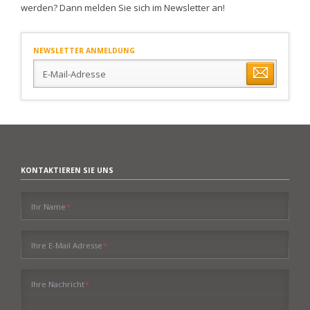
werden? Dann melden Sie sich im Newsletter an!
NEWSLETTER ANMELDUNG
E-
Mail-
Adresse
KONTAKTIEREN SIE UNS
Pflichtfeld
Ihr Name
*
Pflichtfeld
Ihre E-Mail Adresse
*
Pflichtfeld
Ihre Nachricht
*