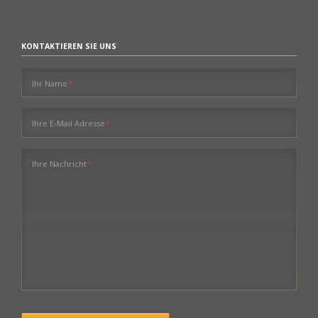
KONTAKTIEREN SIE UNS
Pflichtfeld
Ihr Name
*
Pflichtfeld
Ihre E-Mail Adresse
*
Pflichtfeld
Ihre Nachricht
*