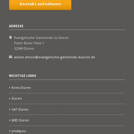
Kontakt aufnehmen
ADRESSE
Evangelische Gemeinde zu Düren
Peter Beier Platz 1
52349 Düren
winne.simon@evangelische-gemeinde-dueren.de
WICHTIGE LINKS
Kreis Düren
Düren
SkF Düren
JMD Düren
jmd4you