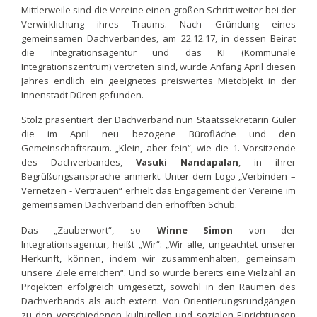
Mittlerweile sind die Vereine einen großen Schritt weiter bei der
Verwirklichung ihres Traums. Nach Gründung eines
gemeinsamen Dachverbandes, am 22.12.17, in dessen Beirat
die Integrationsagentur und das KI (Kommunale
Integrationszentrum) vertreten sind, wurde Anfang April diesen
Jahres endlich ein geeignetes preiswertes Mietobjekt in der
Innenstadt Düren gefunden.
Stolz präsentiert der Dachverband nun Staatssekretärin Güler
die im April neu bezogene Bürofläche und den
Gemeinschaftsraum. „Klein, aber fein“, wie die 1. Vorsitzende
des Dachverbandes,
Vasuki Nandapalan
, in ihrer
Begrüßungsansprache anmerkt. Unter dem Logo „Verbinden –
Vernetzen - Vertrauen“ erhielt das Engagement der Vereine im
gemeinsamen Dachverband den erhofften Schub.
Das „Zauberwort“, so
Winne Simon
von der
Integrationsagentur, heißt „Wir“: „Wir alle, ungeachtet unserer
Herkunft, können, indem wir zusammenhalten, gemeinsam
unsere Ziele erreichen“. Und so wurde bereits eine Vielzahl an
Projekten erfolgreich umgesetzt, sowohl in den Räumen des
Dachverbands als auch extern. Von Orientierungsrundgängen
zu den verschiedenen kulturellen und sozialen Einrichtungen