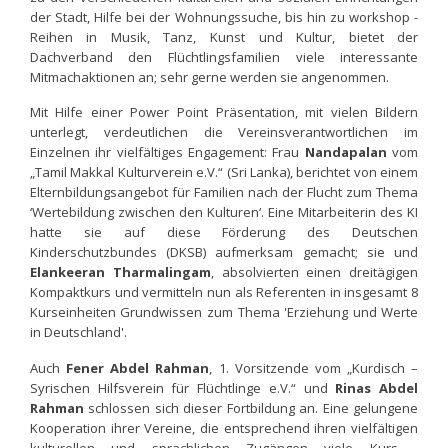
der Stadt, Hilfe bei der Wohnungssuche, bis hin zu workshop -
Reihen in Musik, Tanz, Kunst und Kultur, bietet der
Dachverband den Flüchtlingsfamilien viele interessante
Mitmachaktionen an; sehr gerne werden sie angenommen.
Mit Hilfe einer Power Point Präsentation, mit vielen Bildern
unterlegt, verdeutlichen die Vereinsverantwortlichen im
Einzelnen ihr vielfältiges Engagement: Frau
Nandapalan
vom
„Tamil Makkal Kulturverein e.V.“ (Sri Lanka), berichtet von einem
Elternbildungsangebot für Familien nach der Flucht zum Thema
‘Wertebildung zwischen den Kulturen‘. Eine Mitarbeiterin des KI
hatte sie auf diese Förderung des Deutschen
Kinderschutzbundes (DKSB) aufmerksam gemacht; sie und
Elankeeran Tharmalingam
, absolvierten einen dreitägigen
Kompaktkurs und vermitteln nun als Referenten in insgesamt 8
Kurseinheiten Grundwissen zum Thema 'Erziehung und Werte
in Deutschland'.
Auch
Fener Abdel Rahman
, 1. Vorsitzende vom „Kurdisch –
Syrischen Hilfsverein für Flüchtlinge e.V.“ und
Rinas Abdel
Rahman
schlossen sich dieser Fortbildung an. Eine gelungene
Kooperation ihrer Vereine, die entsprechend ihren vielfältigen
kulturellen und sprachlichen Zugängen viele Kurs -