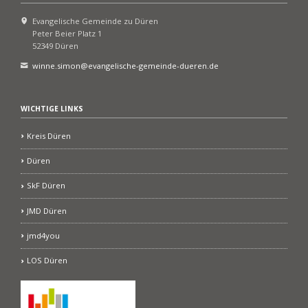
Evangelische Gemeinde zu Düren
Peter Beier Platz 1
52349 Düren
winne.simon@evangelische-gemeinde-dueren.de
WICHTIGE LINKS
Kreis Düren
Düren
SkF Düren
JMD Düren
jmd4you
LOS Düren