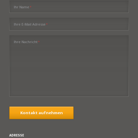
Pflichtfeld
Ihr Name
*
Pflichtfeld
Ihre E-Mail Adresse
*
Pflichtfeld
Ihre Nachricht
*
Kontakt aufnehmen
ADRESSE