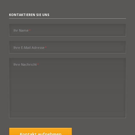
KONTAKTIEREN SIE UNS
Pflichtfeld
Ihr Name
*
Pflichtfeld
Ihre E-Mail Adresse
*
Pflichtfeld
Ihre Nachricht
*
Kontakt aufnehmen