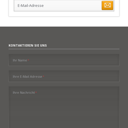
E-
Mail-
Adresse
KONTAKTIEREN SIE UNS
Pflichtfeld
Ihr Name
*
Pflichtfeld
Ihre E-Mail Adresse
*
Pflichtfeld
Ihre Nachricht
*