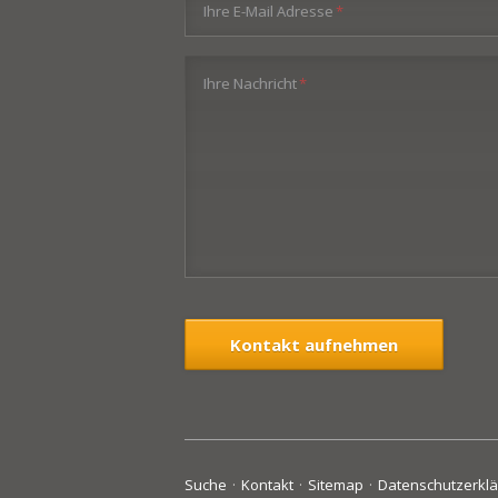
Pflichtfeld
Ihre E-Mail Adresse
*
Pflichtfeld
Ihre Nachricht
*
Kontakt aufnehmen
Navigation
Suche
Kontakt
Sitemap
Datenschutzerkl