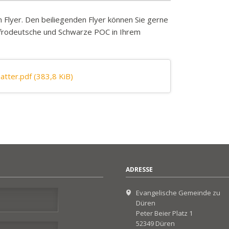
n Flyer. Den beiliegenden Flyer können Sie gerne
frodeutsche und Schwarze POC in Ihrem
matter.pdf
(383,8 KiB)
ADRESSE
Evangelische Gemeinde zu
Düren
Peter Beier Platz 1
52349 Düren