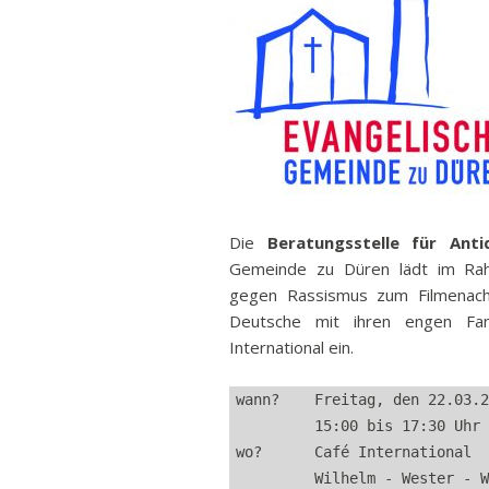
Ban
Rund
Sch
Abonnieren
Vert
Stra
Freiz
Wich
Die
Beratungsstelle für Antid
Gemeinde zu Düren lädt im Rah
gegen Rassismus zum Filmenach
Deutsche mit ihren engen Fam
International ein.
wann?    Freitag, den 22.03.2
         15:00 bis 17:30 Uhr 
wo?      Café International 
         Wilhelm - Wester - 