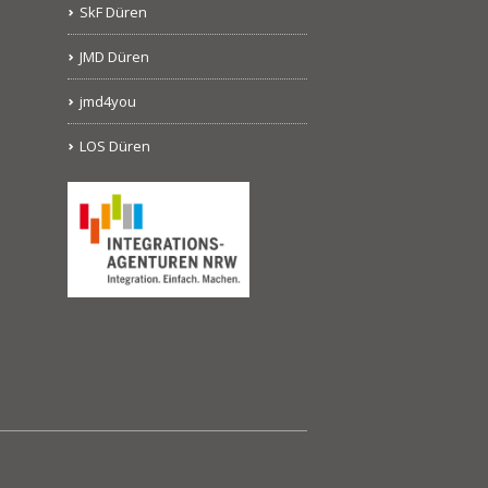
SkF Düren
JMD Düren
jmd4you
LOS Düren