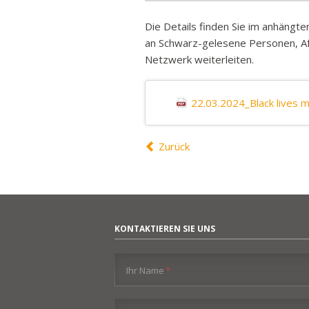
Die Details finden Sie im anhängte
an Schwarz-gelesene Personen, A
Netzwerk weiterleiten.
22.03.2024_Black lives 
Zurück
KONTAKTIEREN SIE UNS
Pflichtfeld
Ihr Name
*