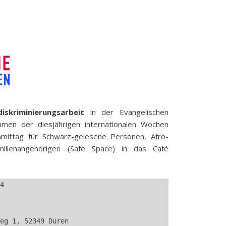
k
funkbeitrag
ulden
räge
fen
eit
tige Adressen
iskriminierungsarbeit
in der Evangelischen
men der diesjährigen internationalen Wochen
mittag für Schwarz-gelesene Personen, Afro-
ilienangehörigen (Safe Space) in das Café
4 
Weg 1, 52349 Düren