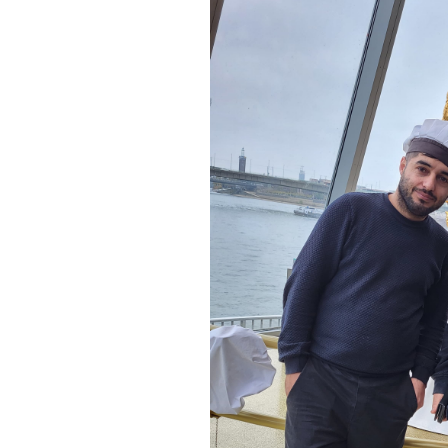
Ban
Rund
Sch
Abonnieren
Vert
Stra
Freiz
Wich