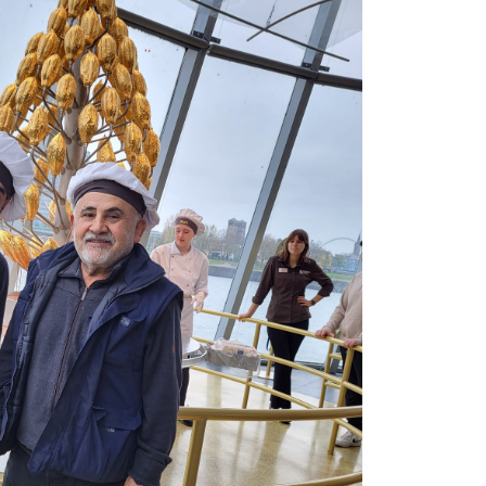
k
funkbeitrag
ulden
räge
fen
eit
tige Adressen