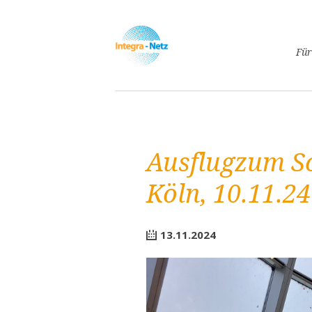
Navigatio
Für
überspri
Asyl
Lebe
Arbe
Ausflugzum 
Ges
Frei
Köln, 10.11.24
Spr
Kind
13.11.2024
Schw
Fami
Pass
Frei