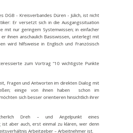
k
funkbeitrag
s DGB - Kreisverbandes Düren - Jülich, ist nicht
iker: Er versetzt sich in die Ausgangssituation
ulden
 mit nur geringem Systemwissen; in einfacher
räge
 er ihnen anschaulich Basiswissen, unterlegt mit
fen
llen wird hilfsweise in Englisch und Französisch
eit
tige Adressen
teressierte zum Vortrag “10 wichtigste Punkte
eit, Fragen und Antworten im direkten Dialog mit
ießen; einige von ihnen haben schon im
möchten sich besser orientieren hinsichtlich ihrer
herlich Dreh – und Angelpunkt eines
g ist aber auch, erst einmal zu klären, wer denn
itsverhältnis Arbeitgeber – Arbeitnehmer ist.