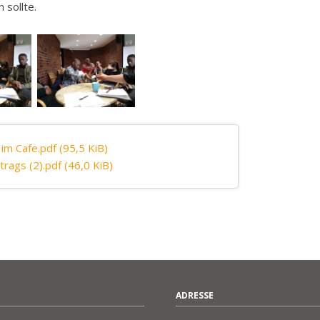
 sollte.
 im Cafe.pdf
(95,5 KiB)
trags (2).pdf
(46,0 KiB)
ADRESSE