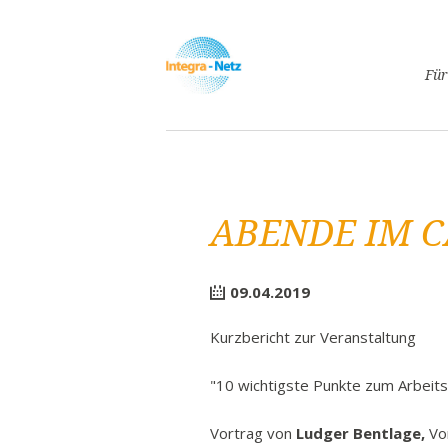
Navigatio
Für
überspri
Asyl
Lebe
Arbe
ABENDE IM C
Ges
Frei
Spr
09.04.2019
Kind
Kurzbericht zur Veranstaltung
Schw
Fami
"10 wichtigste Punkte zum Arbeit
Pass
Vortrag von
Ludger Bentlage,
Vor
Frei