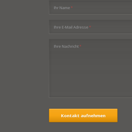
Pflichtfeld
Ihr Name
*
Pflichtfeld
Ihre E-Mail Adresse
*
Pflichtfeld
Ihre Nachricht
*
Kontakt aufnehmen