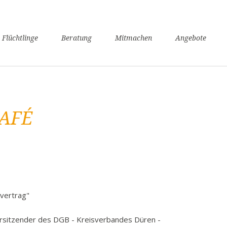
n
 Flüchtlinge
Beratung
Mitmachen
Angebote
ngen
verfahren
nsunterhaltssicherung
it
AFÉ
undheit
zügigkeit
achkurse
er / Schule
angerschaft und Geburt
liennachzug
svertrag"
pflicht
sitzender des DGB - Kreisverbandes Düren -
willige Rückkehr