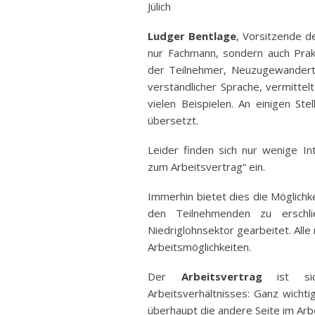
Jülich
Ban
Rund
Ludger Bentlage
, Vorsitzende de
nur Fachmann, sondern auch Prakt
Sch
der Teilnehmer, Neuzugewanderte
Abonnieren
Vert
verständlicher Sprache, vermittelt
Stra
vielen Beispielen. An einigen Ste
Freiz
übersetzt.
Wich
Leider finden sich nur wenige In
zum Arbeitsvertrag“ ein.
Immerhin bietet dies die Möglichk
den Teilnehmenden zu erschl
Niedriglohnsektor gearbeitet. Alle 
Arbeitsmöglichkeiten.
Der
Arbeitsvertrag
ist sic
Arbeitsverhältnisses: Ganz wichti
überhaupt die andere Seite im Arbe