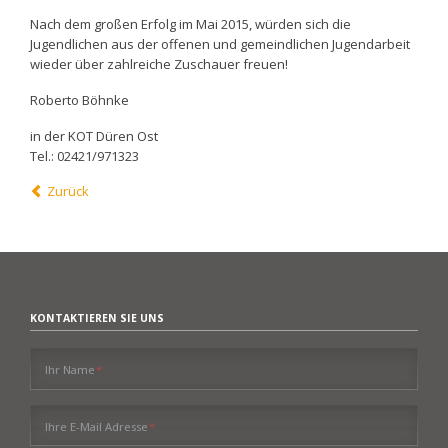
Nach dem großen Erfolg im Mai 2015, würden sich die
Jugendlichen aus der offenen und gemeindlichen Jugendarbeit
wieder über zahlreiche Zuschauer freuen!
Roberto Böhnke
in der KOT Düren Ost
Tel.: 02421/971323
Zurück
KONTAKTIEREN SIE UNS
Pflichtfeld
Ihr Name
*
Pflichtfeld
Ihre E-Mail Adresse
*