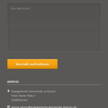
Pflichtfeld
Ihre Nachricht
*
Kontakt aufnehmen
ADRESSE
Evangelische Gemeinde zu Düren
Peter Beier Platz 1
52349 Düren
winne.simon@evangelische-gemeinde-dueren.de