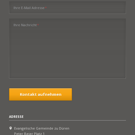
Pflichtfeld
Ihre E-Mail Adresse
*
Pflichtfeld
Ihre Nachricht
*
Kontakt aufnehmen
ADRESSE
Evangelische Gemeinde zu Düren
Peter Beier Platz 1