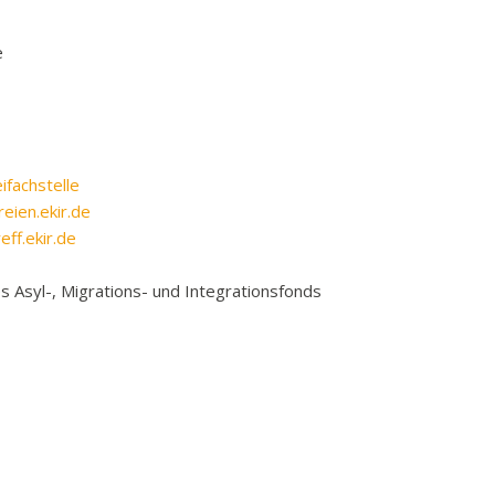
e
fachstelle
ien.ekir.de
ff.ekir.de
s Asyl-, Migrations- und Integrationsfonds