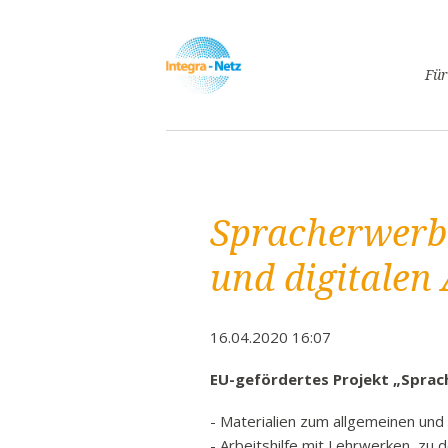
Navigatio
Für
überspri
Asyl
Lebe
Arbe
Spracherwerb
Ges
Frei
und digitalen
Spr
Kind
16.04.2020 16:07
Schw
Fami
EU-gefördertes Projekt „Sprach
Pass
- Materialien zum allgemeinen u
Frei
- Arbeitshilfe mit Lehrwerken, zu 