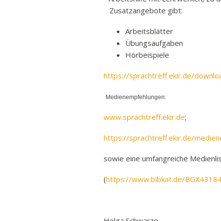
Ban
Zusatzangebote gibt:
Rund
Arbeitsblätter
Sch
Übungsaufgaben
Vert
Hörbeispiele
Stra
https://sprachtreff.ekir.de/downlo
Freiz
Medienempfehlungen:
Wich
www.sprachtreff.ekir.de
;
https://sprachtreff.ekir.de/medi
sowie eine umfangreiche Medienlis
(
https://www.bibkat.de/BGX4318
Helga Schwarze