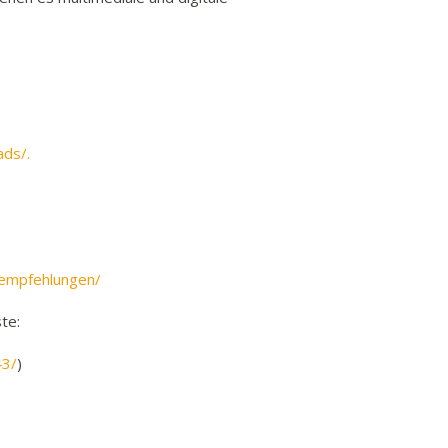
k
funkbeitrag
ulden
räge
fen
ads/.
eit
tige Adressen
enempfehlungen/
te:
43/
)