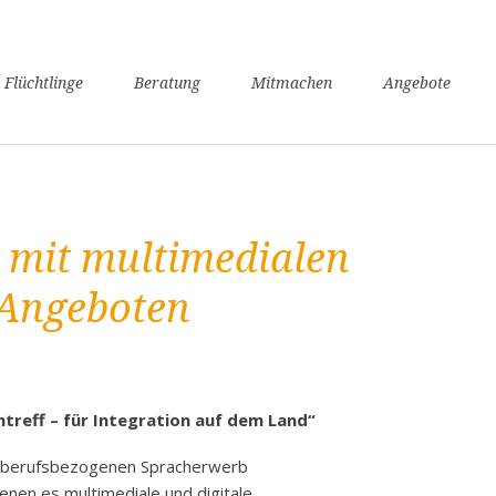
n
 Flüchtlinge
Beratung
Mitmachen
Angebote
ngen
verfahren
nsunterhaltssicherung
it
 mit multimedialen
undheit
zügigkeit
 Angeboten
achkurse
er / Schule
angerschaft und Geburt
liennachzug
treff – für Integration auf dem Land“
pflicht
nd berufsbezogenen Spracherwerb
willige Rückkehr
denen es multimediale und digitale