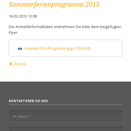
Sommerferienprogramm 2015
16.03.2015 13:08
Die Anmeldeformalitäten entnehmen Sie bitte dem beigefügten
Flyer:
sommer2014 Programm.jpg
(135,8 KiB)
Zurück
KONTAKTIEREN SIE UNS
Pflichtfeld
Ihr Name
*