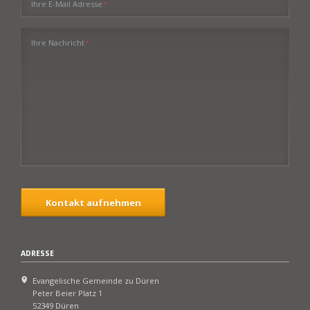
Pflichtfeld
Ihre E-Mail Adresse
*
Pflichtfeld
Ihre Nachricht
*
Kontakt aufnehmen
ADRESSE
Evangelische Gemeinde zu Düren
Peter Beier Platz 1
52349 Düren