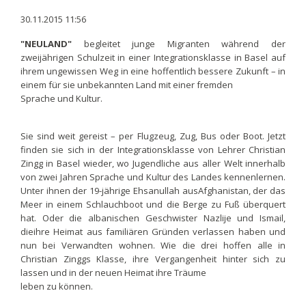
30.11.2015 11:56
"NEULAND"
begleitet junge Migranten während der
zweijährigen Schulzeit in einer Integrationsklasse in Basel auf
ihrem ungewissen Weg in eine hoffentlich bessere Zukunft – in
einem für sie unbekannten Land mit einer fremden
Sprache und Kultur.
Sie sind weit gereist – per Flugzeug, Zug, Bus oder Boot. Jetzt
finden sie sich in der Integrationsklasse von Lehrer Christian
Zingg in Basel wieder, wo Jugendliche aus aller Welt innerhalb
von zwei Jahren Sprache und Kultur des Landes kennenlernen.
Unter ihnen der 19-jährige Ehsanullah ausAfghanistan, der das
Meer in einem Schlauchboot und die Berge zu Fuß überquert
hat. Oder die albanischen Geschwister Nazlije und Ismail,
dieihre Heimat aus familiären Gründen verlassen haben und
nun bei Verwandten wohnen. Wie die drei hoffen alle in
Christian Zinggs Klasse, ihre Vergangenheit hinter sich zu
lassen und in der neuen Heimat ihre Träume
leben zu können.