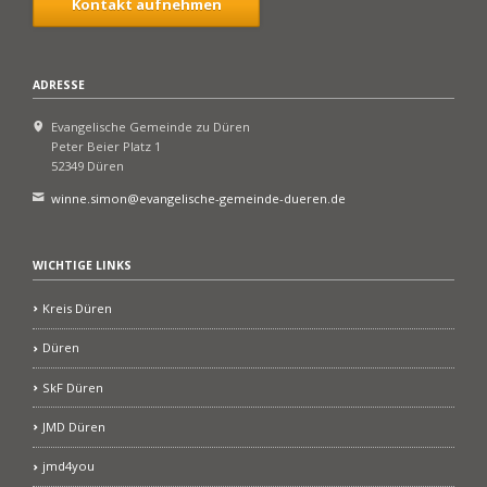
Kontakt aufnehmen
ADRESSE
Evangelische Gemeinde zu Düren
Peter Beier Platz 1
52349 Düren
winne.simon@evangelische-gemeinde-dueren.de
WICHTIGE LINKS
Kreis Düren
Düren
SkF Düren
JMD Düren
jmd4you