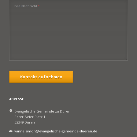
Pflichtfeld
Ihre Nachricht
*
Kontakt aufnehmen
ADRESSE
Evangelische Gemeinde zu Düren
Peter Beier Platz 1
52349 Düren
winne.simon@evangelische-gemeinde-dueren.de