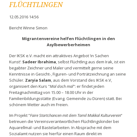
FLÜCHTLINGEN
12.05.2016 14:56
Bericht Winne Simon
Migrantenvereine helfen Flüchtlingen in den
Asylbewerberheimen
Der IKSK e.V. macht ein attraktives Angebot ‘in Sachen
Kunst‘:
Sadeer Ibrahima
, selbst Flüchtling aus dem Irak, ist ein
begabter Zeichner und Maler und vermittelt gerne seine
Kenntnisse in Gesicht-, Figuren- und Porträtzeichnung an seine
Schüler.
Zaryia Salam
, aus dem Vorstand des IKSK e.V,
organisiert den Kurs "
Mal doch mal
": er findet jeden
Freitagnachmittag von 15.00 – 18.00 Uhr in der
Familienbildungsstätte (Evang. Gemeinde zu Düren) statt. Bei
schönem Wetter auch im Freien.
Im Projekt “
Faire Startchancen mit dem Tamil Makkal Kulturverein
“
betreuen die Vereinsverantwortlichen Flüchtlingskinder bei
Aquarellmal- und Bastelarbeiten. In Absprache mit dem
Sozialamt nutzen sie hierfür einen Raum direkt im