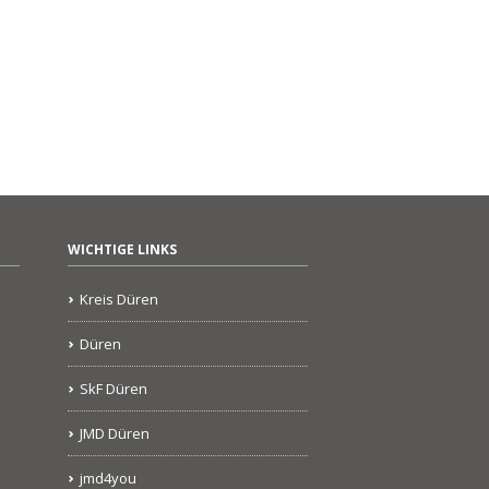
WICHTIGE LINKS
Kreis Düren
Düren
SkF Düren
JMD Düren
jmd4you