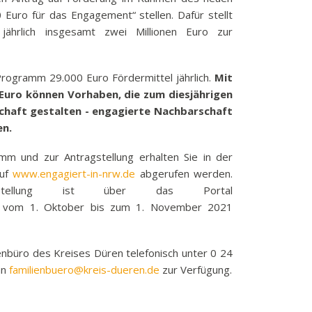
k
uro für das Engagement“ stellen. Dafür stellt
jährlich insgesamt zwei Millionen Euro zur
funkbeitrag
ulden
räge
rogramm 29.000 Euro Fördermittel jährlich.
Mit
 Euro können Vorhaben, die zum diesjährigen
fen
aft gestalten - engagierte Nachbarschaft
eit
en.
tige Adressen
m und zur Antragstellung erhalten Sie in der
auf
www.engagiert-in-nrw.de
abgerufen werden.
agstellung ist über das Portal
vom 1. Oktober bis zum 1. November 2021
enbüro des Kreises Düren telefonisch unter 0 24
an
familienbuero@kreis-dueren.de
zur Verfügung.