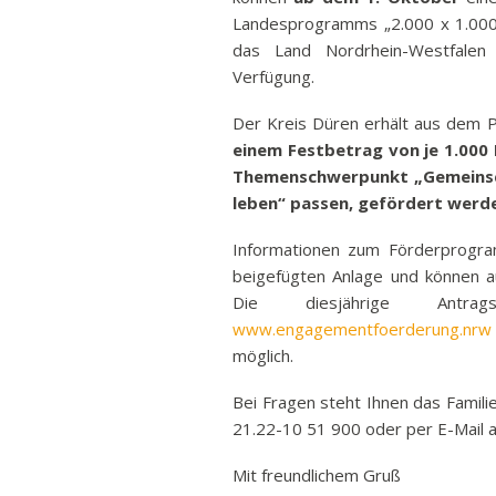
Ban
Landesprogramms „2.000 x 1.000 E
das Land Nordrhein-Westfalen 
Rund
Verfügung.
Sch
Vert
Der Kreis Düren erhält aus dem P
einem Festbetrag von je 1.000
Stra
Themenschwerpunkt „Gemeinsch
Freiz
leben“ passen, gefördert werd
Wich
Informationen zum Förderprogram
beigefügten Anlage und können 
Die diesjährige Antr
www.engagementfoerderung.nrw
möglich.
Bei Fragen steht Ihnen das Famili
21.22-10 51 900 oder per E-Mail 
Mit freundlichem Gruß