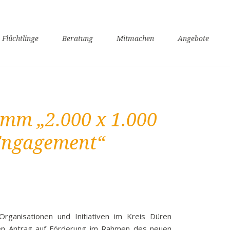
n
 Flüchtlinge
Beratung
Mitmachen
Angebote
ngen
verfahren
nsunterhaltssicherung
it
mm „2.000 x 1.000
undheit
zügigkeit
 Engagement“
achkurse
er / Schule
angerschaft und Geburt
liennachzug
pflicht
e Organisationen und Initiativen im Kreis Düren
willige Rückkehr
n Antrag auf Förderung im Rahmen des neuen