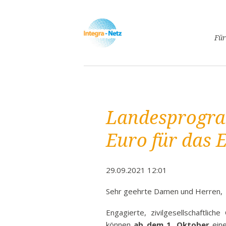
Navigatio
Für
überspri
Asyl
Lebe
Arbe
Landesprogra
Ges
Frei
Euro für das
Spr
Kind
29.09.2021 12:01
Schw
Fami
Sehr geehrte Damen und Herren,
Pass
Engagierte, zivilgesellschaftlich
Frei
können
ab dem 1. Oktober
eine