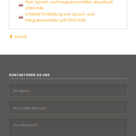
Flyer Sprach- und Integrationsmittler aktuell.pdf
(338,6 KiB)
Infoblatt Fortbildung zum Sprach- und
Integrationsmittler.pdf
(359,5 KiB)
Zurück
KONTAKTIEREN SIE UNS
Pflichtfeld
Ihr Name
*
Pflichtfeld
Ihre E-Mail Adresse
*
Pflichtfeld
Ihre Nachricht
*