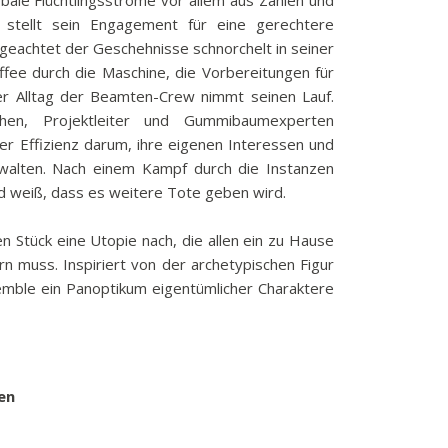
bale Flüchtlingsströme vor allem aus Zahlen und
 stellt sein Engagement für eine gerechtere
geachtet der Geschehnisse schnorchelt in seiner
ee durch die Maschine, die Vorbereitungen für
er Alltag der Beamten-Crew nimmt seinen Lauf.
chen, Projektleiter und Gummibaumexperten
 Effizienz darum, ihre eigenen Interessen und
walten. Nach einem Kampf durch die Instanzen
 weiß, dass es weitere Tote geben wird.
en Stück eine Utopie nach, die allen ein zu Hause
rn muss. Inspiriert von der archetypischen Figur
emble ein Panoptikum eigentümlicher Charaktere
en