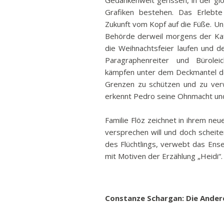
Gedankenwelt gerissen, in der glo
Grafiken bestehen. Das Erlebte
Zukunft vom Kopf auf die Füße. Un
Behörde derweil morgens der Kaff
die Weihnachtsfeier laufen und d
Paragraphenreiter und Bürolei
kämpfen unter dem Deckmantel der
Grenzen zu schützen und zu ver
erkennt Pedro seine Ohnmacht und
Familie Flöz zeichnet in ihrem neu
versprechen will und doch scheite
des Flüchtlings, verwebt das Ens
mit Motiven der Erzählung „Heidi“.
Constanze Schargan: Die Ander