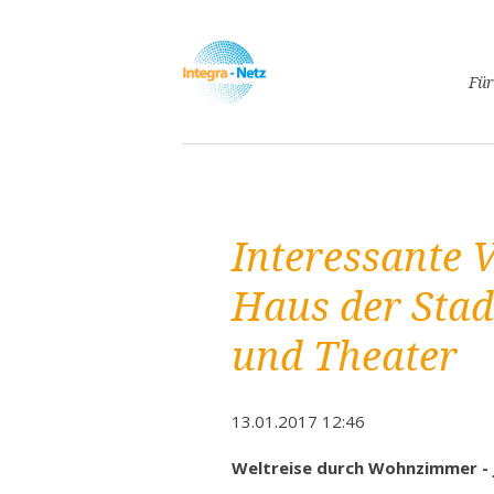
Navigatio
Für
überspri
Asyl
Lebe
Arbe
Interessante 
Ges
Frei
Haus der Stadt
Spr
und Theater
Kind
Schw
Fami
13.01.2017 12:46
Pass
Weltreise durch Wohnzimmer -
Frei