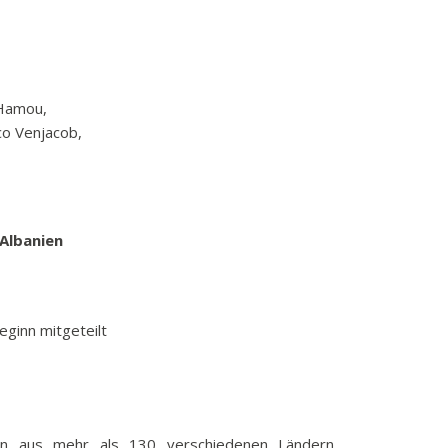
 Hamou,
co Venjacob,
Albanien
eginn mitgeteilt
n aus mehr als 130 verschiedenen Ländern