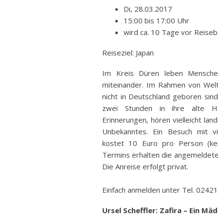
Di, 28.03.2017
Ban
15:00 bis 17:00 Uhr
Rund
wird ca. 10 Tage vor Reiseb
Sch
Reiseziel: Japan
Vert
Stra
Im Kreis Düren leben Mensche
Freiz
miteinander. Im Rahmen von Wel
nicht in Deutschland geboren sind
Wich
zwei Stunden in ihre alte He
Erinnerungen, hören vielleicht l
Unbekanntes. Ein Besuch mit v
kostet 10 Euro pro Person (kei
Termins erhalten die angemeldete
Die Anreise erfolgt privat.
Einfach anmelden unter Tel. 024
Ursel Scheffler: Zafira – Ein Mä