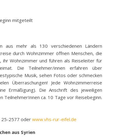
k
funkbeitrag
eginn mitgeteilt
ulden
räge
fen
n aus mehr als 130 verschiedenen Ländern
eit
treise durch Wohnzimmer öffnen Menschen, die
, ihr Wohnzimmer und führen als Reiseleiter für
tige Adressen
imat. Die Teilnehmer/innen erfahren über
andestypische Musik, sehen Fotos oder schmecken
ielen Überraschungen! Jede Wohnzimmerreise
ne Ermäßigung). Die Anschrift des jeweiligen
n TeilnehmerInnen ca. 10 Tage vor Reisebeginn.
21 25-2577 oder
www.vhs-rur-eifel.de
dchen aus Syrien