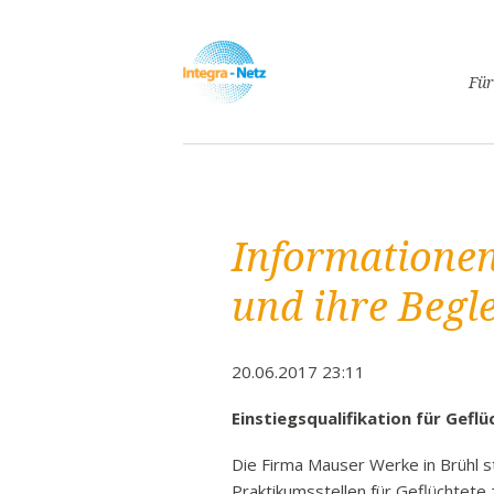
Navigatio
Für
überspri
Asyl
Lebe
Arbe
Informationen
Ges
Frei
und ihre Begle
Spr
Kind
20.06.2017 23:11
Schw
Fami
Einstiegsqualifikation für Gefl
Pass
Die Firma Mauser Werke in Brühl s
Frei
Praktikumsstellen für Geflüchtete z