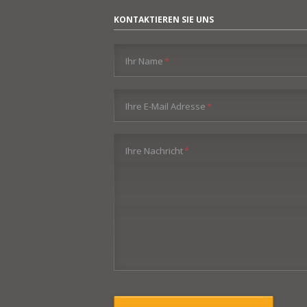
KONTAKTIEREN SIE UNS
Pflichtfeld
Ihr Name
*
Pflichtfeld
Ihre E-Mail Adresse
*
Pflichtfeld
Ihre Nachricht
*