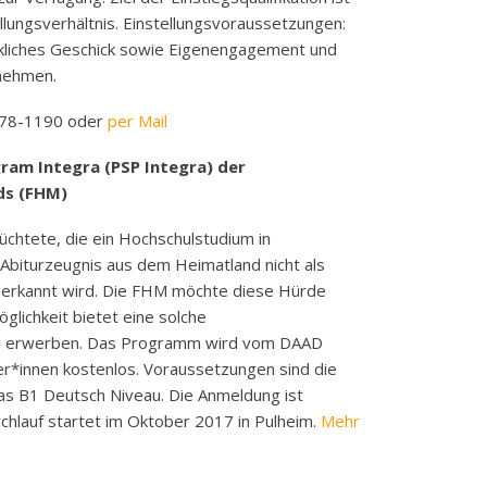
k
llungsverhältnis. Einstellungsvoraussetzungen:
kliches Geschick sowie Eigenengagement und
funkbeitrag
nehmen.
ulden
räge
2-78-1190 oder
per Mail
fen
am Integra (PSP Integra) der
eit
ds (FHM)
tige Adressen
üchtete, die ein Hochschulstudium in
Abiturzeugnis aus dem Heimatland nicht als
erkannt wird. Die FHM möchte diese Hürde
glichkeit bietet eine solche
u erwerben. Das Programm wird vom DAAD
mer*innen kostenlos. Voraussetzungen sind die
as B1 Deutsch Niveau. Die Anmeldung ist
rchlauf startet im Oktober 2017 in Pulheim.
Mehr