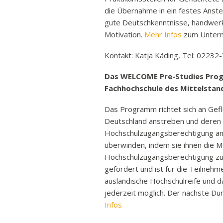
Ban
die Übernahme in ein festes Anste
gute Deutschkenntnisse, handwer
Rund
Motivation.
Mehr Infos
zum Unter
Sch
Vert
Kontakt: Katja Käding, Tel: 0223
Stra
Das WELCOME Pre-Studies Progr
Freiz
Fachhochschule des Mittelstan
Wich
Das Programm richtet sich an Gefl
Deutschland anstreben und deren 
Hochschulzugangsberechtigung an
überwinden, indem sie ihnen die Mö
Hochschulzugangsberechtigung z
gefördert und ist für die Teilneh
ausländische Hochschulreife und d
jederzeit möglich. Der nächste Du
Infos