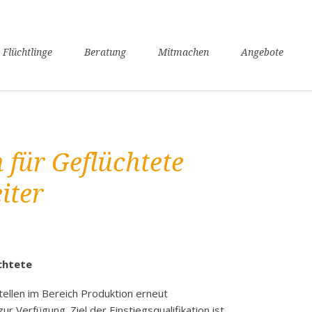
n
 Flüchtlinge
Beratung
Mitmachen
Angebote
ngen
verfahren
nsunterhaltssicherung
it
 für Geflüchtete
undheit
zügigkeit
iter
achkurse
er / Schule
angerschaft und Geburt
liennachzug
üchtete
pflicht
tellen im Bereich Produktion erneut
willige Rückkehr
ur Verfügung. Ziel der Einstiegsqualifikation ist