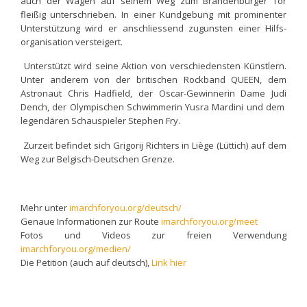
auch der Wagen auf seinem Weg zum Brandenburger Tor
fleißig unterschrieben. In einer Kundgebung mit prominenter
Unterstützung wird er anschliessend zugunsten einer Hilfs-
organisation versteigert.
Unterstützt wird seine Aktion von verschiedensten Künstlern.
Unter anderem von der britischen Rockband QUEEN, dem
Astronaut Chris Hadfield, der Oscar-Gewinnerin Dame Judi
Dench, der Olympischen Schwimmerin Yusra Mardini und dem
legendären Schauspieler Stephen Fry.
Zurzeit befindet sich Grigorij Richters in Liège (Lüttich) auf dem
Weg zur Belgisch-Deutschen Grenze.
Mehr unter
imarchforyou.org/deutsch/
Genaue Informationen zur Route
imarchforyou.org/meet
Fotos und Videos zur freien Verwendung
imarchforyou.org/medien/
Die Petition (auch auf deutsch),
Link hier