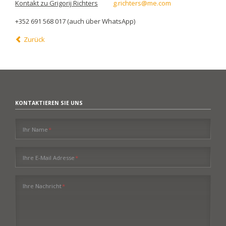
Kontakt zu Grigorij Richters
g.richters@me.com
+352 691 568 017 (auch über WhatsApp)
Zurück
KONTAKTIEREN SIE UNS
Pflichtfeld
Ihr Name
*
Pflichtfeld
Ihre E-Mail Adresse
*
Pflichtfeld
Ihre Nachricht
*