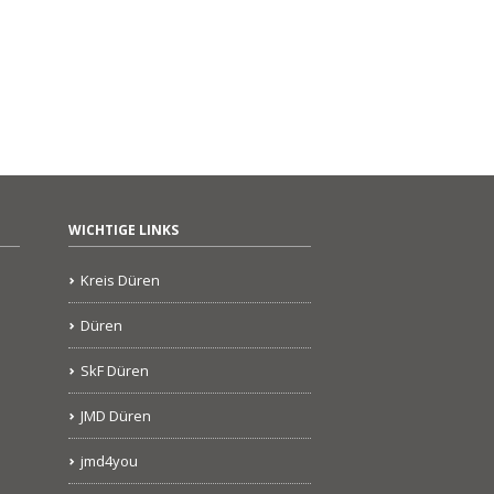
WICHTIGE LINKS
Kreis Düren
Düren
SkF Düren
JMD Düren
jmd4you