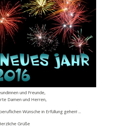
k
funkbeitrag
ulden
räge
fen
eit
tige Adressen
eundinnen und Freunde,
hrte Damen und Herren,
beruflichen Wünsche in Erfüllung gehen! ...
erzliche Grüße