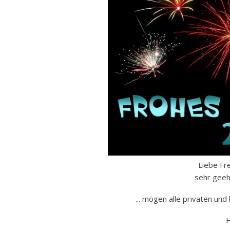
Ban
Rund
Sch
Vert
Stra
Freiz
Wich
Liebe Fr
sehr gee
... mögen alle privaten und 
H