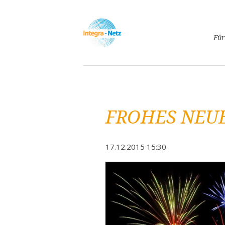
Navigatio
Für
überspri
Asyl
Lebe
Arbe
FROHES NEUE
Ges
Frei
Spr
17.12.2015 15:30
Kind
Schw
Fami
Pass
Frei